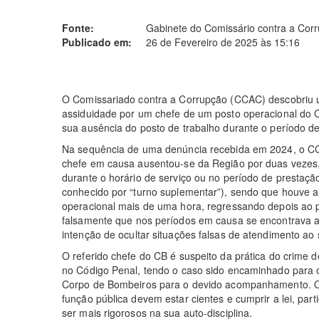
Fonte:
Gabinete do Comissário contra a Cor
Publicado em:
26 de Fevereiro de 2025 às 15:16
O Comissariado contra a Corrupção (CCAC) descobriu um
assiduidade por um chefe de um posto operacional do 
sua ausência do posto de trabalho durante o período de
Na sequência de uma denúncia recebida em 2024, o CCA
chefe em causa ausentou-se da Região por duas vezes
durante o horário de serviço ou no período de prestaç
conhecido por “turno suplementar”), sendo que houve a
operacional mais de uma hora, regressando depois ao p
falsamente que nos períodos em causa se encontrava a
intenção de ocultar situações falsas de atendimento ao 
O referido chefe do CB é suspeito da prática do crime de
no Código Penal, tendo o caso sido encaminhado para o
Corpo de Bombeiros para o devido acompanhamento. O
função pública devem estar cientes e cumprir a lei, pa
ser mais rigorosos na sua auto-disciplina.