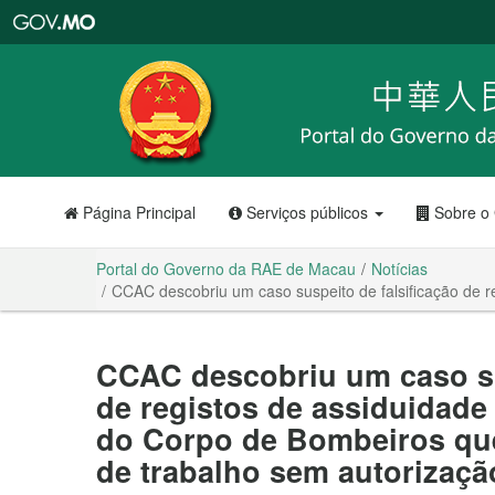
Portal
do
Governo
da
RAE
de
Macau
Página Principal
Serviços públicos
Sobre o
Portal do Governo da RAE de Macau
Notícias
CCAC descobriu um caso suspeito de falsificação de 
CCAC descobriu um caso su
de registos de assiduidade
do Corpo de Bombeiros qu
de trabalho sem autorizaçã