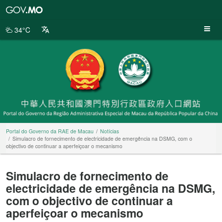
Portal
do
Governo
34°C
da
RAE
de
Macau
Portal do Governo da RAE de Macau
Notícias
Simulacro de fornecimento de electricidade de emergência na DSMG, com o
objectivo de continuar a aperfeiçoar o mecanismo
Simulacro de fornecimento de
electricidade de emergência na DSMG,
com o objectivo de continuar a
aperfeiçoar o mecanismo