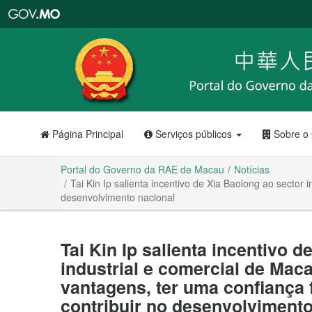
Portal
do
Governo
da
RAE
de
Macau
Página Principal
Serviços públicos
Sobre o
Portal do Governo da RAE de Macau
Notícias
Tai Kin Ip salienta incentivo de Xia Baolong ao sector 
desenvolvimento nacional
Tai Kin Ip salienta incentivo 
industrial e comercial de Mac
vantagens, ter uma confiança 
contribuir no desenvolvimento