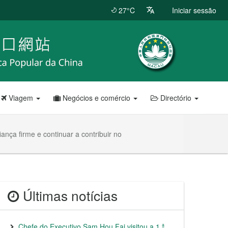
27°C
Iniciar sessão
Viagem
Negócios e comércio
Directório
ança firme e continuar a contribuir no
Últimas notícias
Chefe do Executivo Sam Hou Fai visitou a 1.ª