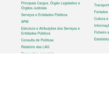
rodapé
Principais Cargos, Órgão Legislativo e
Transpor
Órgãos Judiciais
Feriados
Serviços e Entidades Públicos
Cultura e
APM
Informaç
Estrutura e Atribuições dos Serviços e
Ficheiro
Entidades Públicos
Estatístic
Consulta de Políticas
Relatório das LAG
Promoções especiais
Viagem
Negóc
Planear a sua viagem
Negócios
Descobrir Macau
Feiras d
Macau
Espectáculos e Entretenimento
Oportuni
Roteiro de Compras
das PME
Eventos e Festividades
Informaç