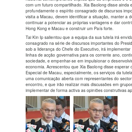
com um futuro compartilhado. Xia Baolong disse aind
profundamente o espírito consagrado de discursos impor
visita a Macau, devem identificar a situação, manter a d
continuar a potenciar as próprias vantagens e dar cont
Hong Kong e Macau e construir um País forte.
Tai Kin Ip salientou que a equipa da sua tutela irá envi
consagrado na série de discursos importantes do Preside
sob a liderança do Chefe do Executivo, irá implementa
linhas de acção governativa para os corrente ano, conti
sociedade, e empenhar-se em impulsionar o desenvolvi
economia. Acrescentou que Xia Baolong disse esperar 
Especial de Macau, especialmente, os serviços da tute
uma comunicação aberta com representantes do sector i
encontro, e que irão realizar mais discussões em grupo
implementar de forma activa as opiniões construtivas a