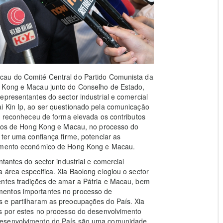
cau do Comité Central do Partido Comunista da
g Kong e Macau junto do Conselho de Estado,
epresentantes do sector industrial e comercial
i Kin Ip, ao ser questionado pela comunicação
ng reconheceu de forma elevada os contributos
ários de Hong Kong e Macau, no processo do
ter uma confiança firme, potenciar as
lvimento económico de Hong Kong e Macau.
tantes do sector industrial e comercial
 área especifica. Xia Baolong elogiou o sector
entes tradições de amar a Pátria e Macau, bem
mentos importantes no processo de
 e partilharam as preocupações do País. Xia
os por estes no processo do desenvolvimento
desenvolvimento do País são uma comunidade