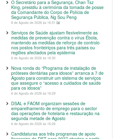
O Secretário para a Segurança, Chan Tsz
King, presidiu à cerimónia da tomada de posse
da Comandante do Corpo de Polícia de
Segurança Pública, Ng Sou Peng
6 de Agosto de 2026 às 16:51
Serviços de Saúde ajustam flexivelmente as
medidas de prevenção contra o vírus Ébola,
mantendo as medidas de reforço de controlo
nos postos fronteiriços para três países ou
regiões afectados pela epidemia
6 de Agosto de 2026 às 16:30
Nova ronda do “Programa de instalação de
próteses dentárias para idosos” arranca a 7 de
Agosto para construir um sistema de serviços
que assegure o “acesso a cuidados de saúde
para os idosos”
6 de Agosto de 2026 às 16:29
DSAL e FAOM organizam sessões de
emparelhamento de emprego para o sector
das operações de hotelaria e restauração na
segunda metade de Agosto
6 de Agosto de 2026 às 16:26
Candidaturas aos três programas de apoio
financeiro da DST para 2027 abertas a partir