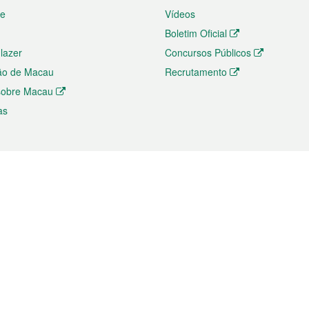
te
Vídeos
Boletim Oficial
 lazer
Concursos Públicos
ão de Macau
Recrutamento
 sobre Macau
as
ios e comércio
Directório
 e Investimento
Directório de Aplicações para T
o Comércio e Convenções em
Directório de Redes Sociais
Directório de Websites Temático
dades de Negócios e Serviços
Directório RSS
s
Descarregamento de impressos
ão dos Mercados