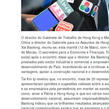
O director do Gabinete de Trabalho de Hong Kong e Ma
China e director do Gabinete para os Assuntos de Hon
Xia Baolong, reuniu-se, esta manhã (12 de Maio), com r
de Macau. O secretário para a Economia e Finanças, Ta
social após o encontro, disse que o director Xia Baolo
prestados pelo sector industrial e comercial e empres
desenvolvimento do País, incentivando-os a continuar a 
vantagens, apoiar a construção nacional e o desenvo
Tai Kin Ip revelou que, no encontro, mais de 20 represen
apresentaram opiniões e sugestões valiosas sobre a sua
e os empresários pela persistência em manter as excel
como, amar a Pátria e Hong Kong, e que em vários mo
desenvolvimento nacional, assumiram responsabilidades
Baolong indicou que os brilhantes resultados alcançad
nacional contemporâneo explica que as empresas e o 