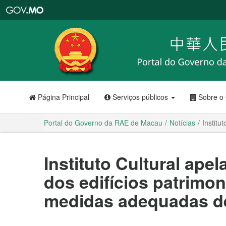
Portal
do
Governo
da
RAE
de
Macau
Página Principal
Serviços públicos
Sobre o
Portal do Governo da RAE de Macau
Notícias
Institu
Instituto Cultural ape
dos edifícios patrimo
medidas adequadas d