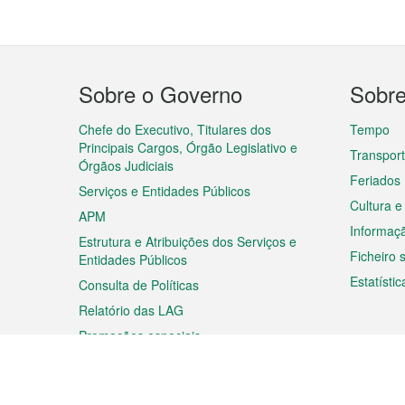
Menu
Sobre o Governo
Sobr
do
rodapé
Chefe do Executivo, Titulares dos
Tempo
Principais Cargos, Órgão Legislativo e
Transpor
Órgãos Judiciais
Feriados
Serviços e Entidades Públicos
Cultura e
APM
Informaç
Estrutura e Atribuições dos Serviços e
Ficheiro
Entidades Públicos
Estatístic
Consulta de Políticas
Relatório das LAG
Promoções especiais
Viagem
Negóc