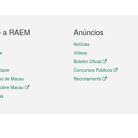
e a RAEM
Anúncios
Notícias
te
Vídeos
Boletim Oficial
 lazer
Concursos Públicos
ão de Macau
Recrutamento
 sobre Macau
as
ios e comércio
Directório