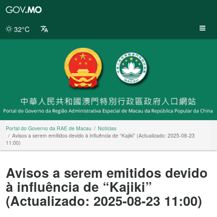
Portal
do
Governo
32°C
da
RAE
de
Macau
Portal do Governo da RAE de Macau
Notícias
Avisos a serem emitidos devido à influência de “Kajiki” (Actualizado: 2025-08-23
11:00)
Avisos a serem emitidos devido
à influência de “Kajiki”
(Actualizado: 2025-08-23 11:00)