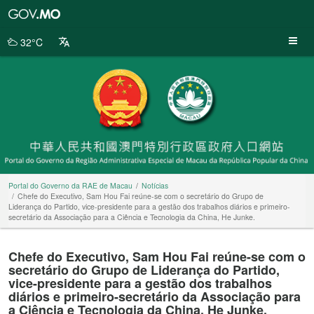
Portal
do
Governo
32°C
da
RAE
de
Macau
Portal do Governo da RAE de Macau
Notícias
Chefe do Executivo, Sam Hou Fai reúne-se com o secretário do Grupo de
Liderança do Partido, vice-presidente para a gestão dos trabalhos diários e primeiro-
secretário da Associação para a Ciência e Tecnologia da China, He Junke.
Chefe do Executivo, Sam Hou Fai reúne-se com o
secretário do Grupo de Liderança do Partido,
vice-presidente para a gestão dos trabalhos
diários e primeiro-secretário da Associação para
a Ciência e Tecnologia da China, He Junke.