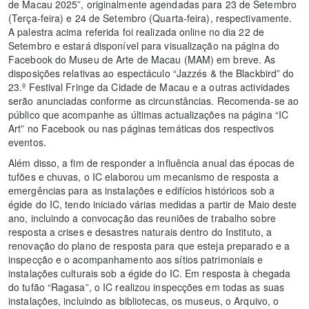
de Macau 2025”, originalmente agendadas para 23 de Setembro
(Terça-feira) e 24 de Setembro (Quarta-feira), respectivamente.
A palestra acima referida foi realizada online no dia 22 de
Setembro e estará disponível para visualização na página do
Facebook do Museu de Arte de Macau (MAM) em breve. As
disposições relativas ao espectáculo “Jazzés & the Blackbird” do
23.º Festival Fringe da Cidade de Macau e a outras actividades
serão anunciadas conforme as circunstâncias. Recomenda-se ao
público que acompanhe as últimas actualizações na página “IC
Art” no Facebook ou nas páginas temáticas dos respectivos
eventos.
Além disso, a fim de responder a influência anual das épocas de
tufões e chuvas, o IC elaborou um mecanismo de resposta a
emergências para as instalações e edifícios históricos sob a
égide do IC, tendo iniciado várias medidas a partir de Maio deste
ano, incluindo a convocação das reuniões de trabalho sobre
resposta a crises e desastres naturais dentro do Instituto, a
renovação do plano de resposta para que esteja preparado e a
inspecção e o acompanhamento aos sítios patrimoniais e
instalações culturais sob a égide do IC. Em resposta à chegada
do tufão “Ragasa”, o IC realizou inspecções em todas as suas
instalações, incluindo as bibliotecas, os museus, o Arquivo, o