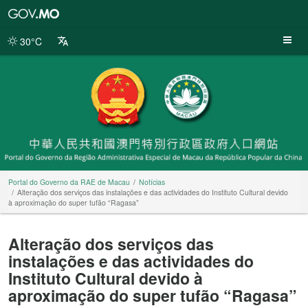
Portal
do
Governo
30°C
da
RAE
de
Macau
Portal do Governo da RAE de Macau
Notícias
Alteração dos serviços das instalações e das actividades do Instituto Cultural devido
à aproximação do super tufão “Ragasa”
Alteração dos serviços das
instalações e das actividades do
Instituto Cultural devido à
aproximação do super tufão “Ragasa”