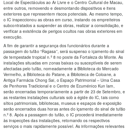
Local de Espectáculos ao Ar Livre e o Centro Cultural de Macau,
entre outros, removendo e desmontando dispositivos e itens
exteriores que representem riscos potenciais. Ao mesmo tempo,
o IC inspeccionou as obras em curso, instando os empreiteiros
subcontratados a suspender as obras, realizar a consolidação, e
verificar a existência de perigos ocultos nas obras exteriores em
execução.
A fim de garantir a segurança dos funcionários durante a
passagem do tufão “Ragasa”, será suspenso o içamento do sinal
de tempestade tropical n.º 8 no poste da Fortaleza do Monte. As
instalações situadas em zonas baixas ou susceptíveis de serem
afectadas pelo tufão, nomeadamente a Biblioteca do Mercado
Vermelho, a Biblioteca do Patane, a Biblioteca de Coloane, a
Antiga Farmácia Chong Sai, o Espaço Patrimonial – Uma Casa
de Penhores Tradicional e o Centro de Ecuménico Kun Iam,
serão encerradas temporariamente a partir de 23 de Setembro, e
as restantes instalações culturais sob a égide do IC, tais como
sítios patrimoniais, bibliotecas, museus e espaços de exposição
serão encerrados duas horas antes do içamento do sinal de tufão
n.º 8. Após a passagem do tufão, o IC procederá imediatamente
às inspecções das instalações, retomando os respectivos
serviços o mais rapidamente possível. As informações relevantes