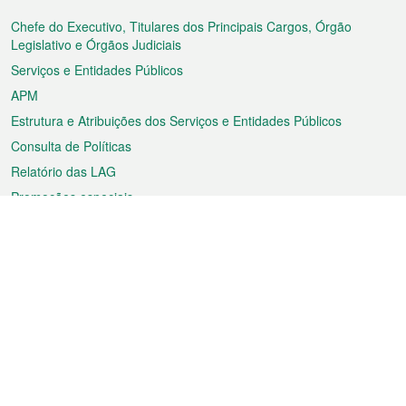
do
rodapé
Chefe do Executivo, Titulares dos Principais Cargos, Órgão
Legislativo e Órgãos Judiciais
Serviços e Entidades Públicos
APM
Estrutura e Atribuições dos Serviços e Entidades Públicos
Consulta de Políticas
Relatório das LAG
Promoções especiais
Sobre a RAEM
Tempo
Transporte
Feriados
Cultura e lazer
Informação de Macau
Ficheiro sobre Macau