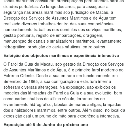
zonas marítimas constituem preocupações permanentes para as
cidades portuárias. Ao longo dos anos, para assegurar a
segurança nas áreas marítimas sob jurisdição de Macau, a
Direcção dos Serviços de Assuntos Marítimos e de Água tem
realizado diversos trabalhos dentro das suas competências,
nomeadamente trabalhos nos domínios dos serviços marítimos,
gestão portuária, registo de embarcações, dragagem,
manutenção de canais e sinalizadores marítimos, levantamento
hidrográfico, produção de cartas náuticas, entre outros.
Exibição
dos
objectos
marítimos
e
experiência
interactiva
O Farol da Guia de Macau, sob gestão da Direcção dos Serviços
de Assuntos Marítimos e de Água, é o primeiro farol moderno no
Extremo Oriente. Desde a sua entrada em funcionamento em
Setembro de 1865, a sua configuração e estrutura interna
sofreram diversas alterações. Na exposição, são exibidos os
modelos das lâmpadas do Farol da Guia e a sua evolução, bem
como cartas náuticas do último século, ferramentas de
levantamento hidrográfico, tabelas de marés antigas, lâmpadas
dos sinalizadores marítimos, entre outros. Além disso, no local da
exposição está um prumo de mão para experiência interactiva.
Exposição
até
8
de
Junho
do
próximo
ano