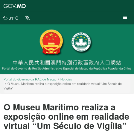
Portal
do
Governo
31°C
da
RAE
de
Macau
Portal do Governo da RAE de Macau
Notícias
O Museu Marítimo realiza a exposição online em realidade virtual “Um Século de
Vigília”
O Museu Marítimo realiza a
exposição online em realidade
virtual “Um Século de Vigília”