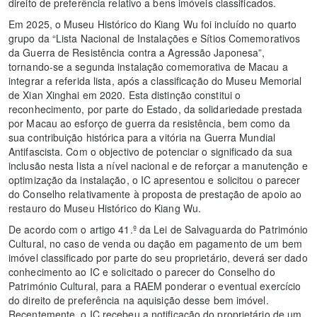
direito de preferência relativo a bens imóveis classificados.
Em 2025, o Museu Histórico do Kiang Wu foi incluído no quarto
grupo da “Lista Nacional de Instalações e Sítios Comemorativos
da Guerra de Resistência contra a Agressão Japonesa”,
tornando-se a segunda instalação comemorativa de Macau a
integrar a referida lista, após a classificação do Museu Memorial
de Xian Xinghai em 2020. Esta distinção constitui o
reconhecimento, por parte do Estado, da solidariedade prestada
por Macau ao esforço de guerra da resistência, bem como da
sua contribuição histórica para a vitória na Guerra Mundial
Antifascista. Com o objectivo de potenciar o significado da sua
inclusão nesta lista a nível nacional e de reforçar a manutenção e
optimização da instalação, o IC apresentou e solicitou o parecer
do Conselho relativamente à proposta de prestação de apoio ao
restauro do Museu Histórico do Kiang Wu.
De acordo com o artigo 41.º da Lei de Salvaguarda do Património
Cultural, no caso de venda ou dação em pagamento de um bem
imóvel classificado por parte do seu proprietário, deverá ser dado
conhecimento ao IC e solicitado o parecer do Conselho do
Património Cultural, para a RAEM ponderar o eventual exercício
do direito de preferência na aquisição desse bem imóvel.
Recentemente, o IC recebeu a notificação do proprietário de um