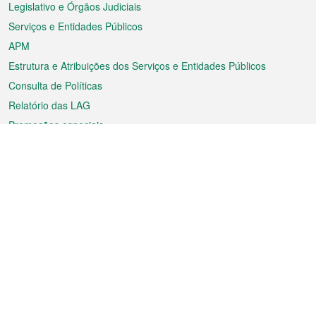
Legislativo e Órgãos Judiciais
Serviços e Entidades Públicos
APM
Estrutura e Atribuições dos Serviços e Entidades Públicos
Consulta de Políticas
Relatório das LAG
Promoções especiais
Sobre a RAEM
Tempo
Transporte
Feriados
Cultura e lazer
Informação de Macau
Ficheiro sobre Macau
Estatísticas