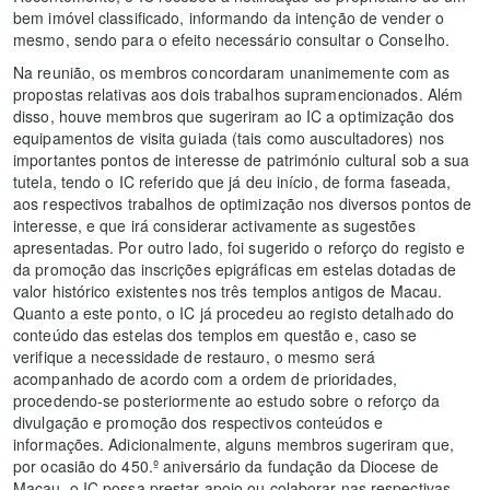
bem imóvel classificado, informando da intenção de vender o
mesmo, sendo para o efeito necessário consultar o Conselho.
Na reunião, os membros concordaram unanimemente com as
propostas relativas aos dois trabalhos supramencionados. Além
disso, houve membros que sugeriram ao IC a optimização dos
equipamentos de visita guiada (tais como auscultadores) nos
importantes pontos de interesse de património cultural sob a sua
tutela, tendo o IC referido que já deu início, de forma faseada,
aos respectivos trabalhos de optimização nos diversos pontos de
interesse, e que irá considerar activamente as sugestões
apresentadas. Por outro lado, foi sugerido o reforço do registo e
da promoção das inscrições epigráficas em estelas dotadas de
valor histórico existentes nos três templos antigos de Macau.
Quanto a este ponto, o IC já procedeu ao registo detalhado do
conteúdo das estelas dos templos em questão e, caso se
verifique a necessidade de restauro, o mesmo será
acompanhado de acordo com a ordem de prioridades,
procedendo-se posteriormente ao estudo sobre o reforço da
divulgação e promoção dos respectivos conteúdos e
informações. Adicionalmente, alguns membros sugeriram que,
por ocasião do 450.º aniversário da fundação da Diocese de
Macau, o IC possa prestar apoio ou colaborar nas respectivas