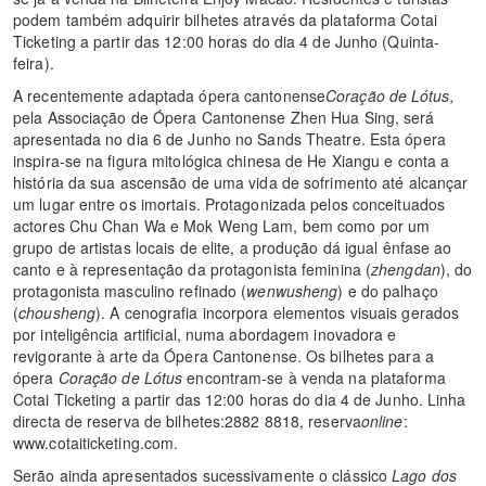
podem também adquirir bilhetes através da plataforma Cotai
Ticketing a partir das 12:00 horas do dia 4 de Junho (Quinta-
feira).
A recentemente adaptada ópera cantonense
Coração de Lótus,
pela Associação de Ópera Cantonense Zhen Hua Sing, será
apresentada no dia 6 de Junho no Sands Theatre. Esta ópera
inspira-se na figura mitológica chinesa de He Xiangu e conta a
história da sua ascensão de uma vida de sofrimento até alcançar
um lugar entre os imortais. Protagonizada pelos conceituados
actores Chu Chan Wa e Mok Weng Lam, bem como por um
grupo de artistas locais de elite, a produção dá igual ênfase ao
canto e à representação da protagonista feminina (
zhengdan
), do
protagonista masculino refinado (
wenwusheng
) e do palhaço
(
chousheng
). A cenografia incorpora elementos visuais gerados
por inteligência artificial, numa abordagem inovadora e
revigorante à arte da Ópera Cantonense. Os bilhetes para a
ópera
Coração de Lótus
encontram-se à venda na plataforma
Cotai Ticketing a partir das 12:00 horas do dia 4 de Junho. Linha
directa de reserva de bilhetes:2882 8818, reserva
online
:
www.cotaiticketing.com.
Serão ainda apresentados sucessivamente o clássico
Lago dos