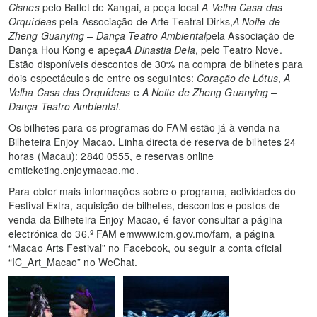
Cisnes
pelo Ballet de Xangai, a peça local
A Velha Casa das
Orquídeas
pela Associação de Arte Teatral Dirks,
A Noite de
Zheng Guanying – Dança Teatro Ambiental
pela Associação de
Dança Hou Kong e apeça
A Dinastia Dela
, pelo Teatro Nove.
Estão disponíveis descontos de 30% na compra de bilhetes para
dois espectáculos de entre os seguintes:
Coração de Lótus
,
A
Velha Casa das Orquídeas
e
A Noite de Zheng Guanying –
Dança Teatro Ambiental
.
Os bilhetes para os programas do FAM estão já à venda na
Bilheteira Enjoy Macao. Linha directa de reserva de bilhetes 24
horas (Macau): 2840 0555, e reservas online
emticketing.enjoymacao.mo.
Para obter mais informações sobre o programa, actividades do
Festival Extra, aquisição de bilhetes, descontos e postos de
venda da Bilheteira Enjoy Macao, é favor consultar a página
electrónica do 36.º FAM emwww.icm.gov.mo/fam, a página
“Macao Arts Festival” no Facebook, ou seguir a conta oficial
“IC_Art_Macao” no WeChat.