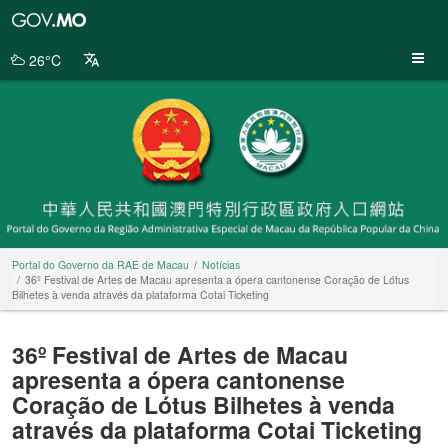
Portal
do
Governo
26°C
da
RAE
de
Macau
Portal do Governo da RAE de Macau
Notícias
36º Festival de Artes de Macau apresenta a ópera cantonense Coração de Lótus
Bilhetes à venda através da plataforma Cotai Ticketing
36º Festival de Artes de Macau
apresenta a ópera cantonense
Coração de Lótus Bilhetes à venda
através da plataforma Cotai Ticketing