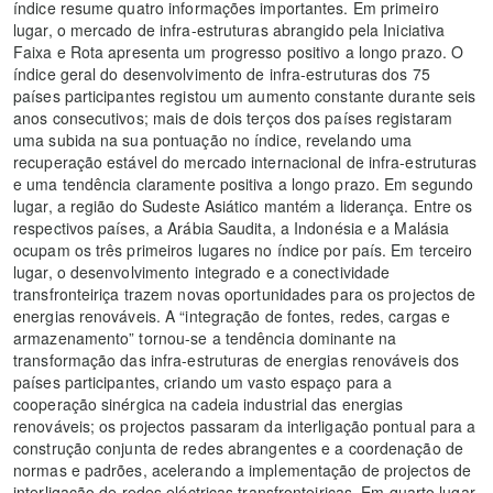
índice resume quatro informações importantes. Em primeiro
lugar, o mercado de infra-estruturas abrangido pela Iniciativa
Faixa e Rota apresenta um progresso positivo a longo prazo. O
índice geral do desenvolvimento de infra-estruturas dos 75
países participantes registou um aumento constante durante seis
anos consecutivos; mais de dois terços dos países registaram
uma subida na sua pontuação no índice, revelando uma
recuperação estável do mercado internacional de infra-estruturas
e uma tendência claramente positiva a longo prazo. Em segundo
lugar, a região do Sudeste Asiático mantém a liderança. Entre os
respectivos países, a Arábia Saudita, a Indonésia e a Malásia
ocupam os três primeiros lugares no índice por país. Em terceiro
lugar, o desenvolvimento integrado e a conectividade
transfronteiriça trazem novas oportunidades para os projectos de
energias renováveis. A “integração de fontes, redes, cargas e
armazenamento” tornou-se a tendência dominante na
transformação das infra-estruturas de energias renováveis dos
países participantes, criando um vasto espaço para a
cooperação sinérgica na cadeia industrial das energias
renováveis; os projectos passaram da interligação pontual para a
construção conjunta de redes abrangentes e a coordenação de
normas e padrões, acelerando a implementação de projectos de
interligação de redes eléctricas transfronteiriças. Em quarto lugar,