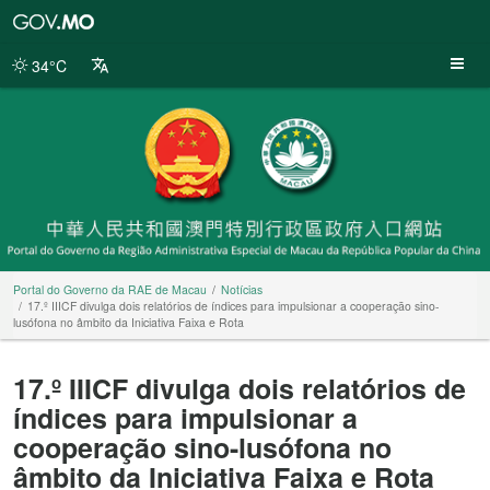
Portal
do
Governo
34°C
da
RAE
de
Macau
Portal do Governo da RAE de Macau
Notícias
17.º IIICF divulga dois relatórios de índices para impulsionar a cooperação sino-
lusófona no âmbito da Iniciativa Faixa e Rota
17.º IIICF divulga dois relatórios de
índices para impulsionar a
cooperação sino-lusófona no
âmbito da Iniciativa Faixa e Rota