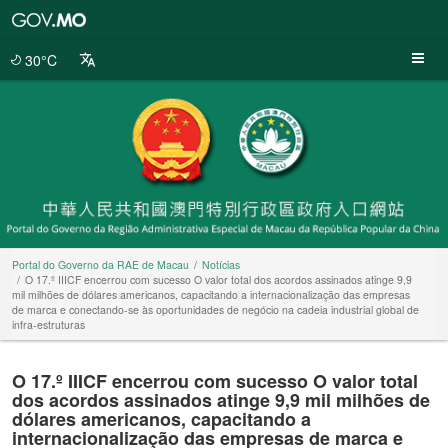
Portal
do
Governo
30°C
da
RAE
de
Macau
Portal do Governo da RAE de Macau
Notícias
O 17.º IIICF encerrou com sucesso O valor total dos acordos assinados atinge 9,9
mil milhões de dólares americanos, capacitando a internacionalização das empresas
de marca e conectando-se às oportunidades de negócio na cadeia industrial global de
infra-estruturas
O 17.º IIICF encerrou com sucesso O valor total
dos acordos assinados atinge 9,9 mil milhões de
dólares americanos, capacitando a
internacionalização das empresas de marca e