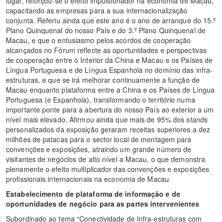
lugar, reforçou-se o efeito impulsionador na economia de Macau,
capacitando as empresas para a sua internacionalização
conjunta. Referiu ainda que este ano é o ano de arranque do 15.º
Plano Quinquenal do nosso País e do 3.º Plano Quinquenal de
Macau, e que o entusiasmo pelos acordos de cooperação
alcançados no Fórum reflecte as oportunidades e perspectivas
de cooperação entre o Interior da China e Macau e os Países de
Língua Portuguesa e de Língua Espanhola no domínio das infra-
estruturas, e que se irá melhorar continuamente a função de
Macau enquanto plataforma entre a China e os Países de Língua
Portuguesa (e Espanhola), transformando o território numa
importante ponte para a abertura do nosso País ao exterior a um
nível mais elevado. Afirmou ainda que mais de 95% dos
stands
personalizados da exposição geraram receitas superiores a dez
milhões de patacas para o sector local de montagem para
convenções e exposições, atraindo um grande número de
visitantes de negócios de alto nível a Macau, o que demonstra
plenamente o efeito multiplicador das convenções e exposições
profissionais internacionais na economia de Macau.
Estabelecimento de plataforma de informação e de
oportunidades de negócio para as partes intervenientes
Subordinado ao tema “Conectividade de Infra-estruturas com