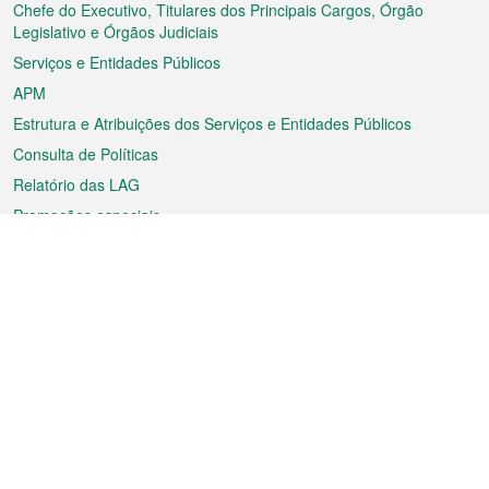
rodapé
Chefe do Executivo, Titulares dos Principais Cargos, Órgão
Legislativo e Órgãos Judiciais
Serviços e Entidades Públicos
APM
Estrutura e Atribuições dos Serviços e Entidades Públicos
Consulta de Políticas
Relatório das LAG
Promoções especiais
Sobre a RAEM
Tempo
Transporte
Feriados
Cultura e lazer
Informação de Macau
Ficheiro sobre Macau