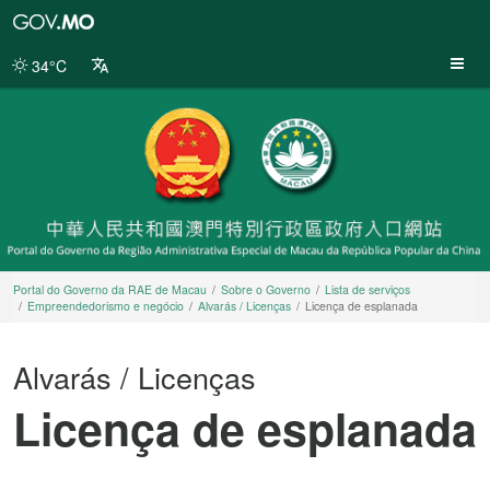
Portal
do
Governo
34°C
da
RAE
de
Macau
Portal do Governo da RAE de Macau
Sobre o Governo
Lista de serviços
Empreendedorismo e negócio
Alvarás / Licenças
Licença de esplanada
Alvarás / Licenças
Licença de esplanada