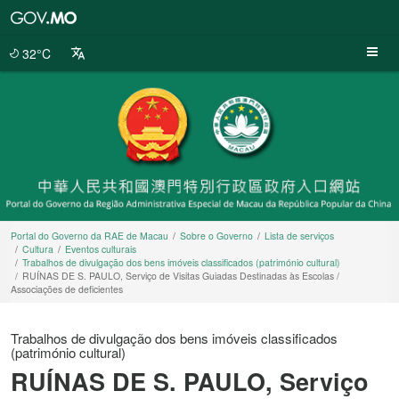
Portal
do
Governo
32°C
da
RAE
de
Macau
Portal do Governo da RAE de Macau
Sobre o Governo
Lista de serviços
Cultura
Eventos culturais
Trabalhos de divulgação dos bens imóveis classificados (património cultural)
RUÍNAS DE S. PAULO, Serviço de Visitas Guiadas Destinadas às Escolas /
Associações de deficientes
Trabalhos de divulgação dos bens imóveis classificados
(património cultural)
RUÍNAS DE S. PAULO, Serviço