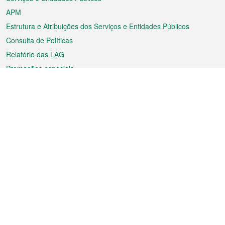
APM
Estrutura e Atribuições dos Serviços e Entidades Públicos
Consulta de Políticas
Relatório das LAG
Promoções especiais
Sobre a RAEM
Tempo
Transporte
Feriados
Cultura e lazer
Informação de Macau
Ficheiro sobre Macau
Estatísticas
Anúncios