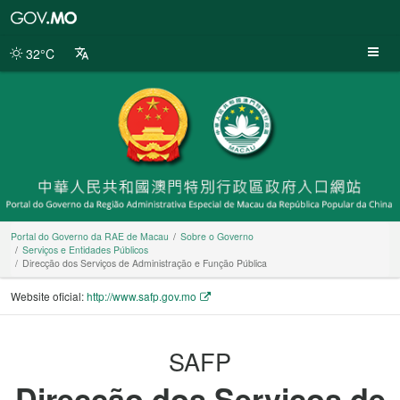
Portal
do
Governo
32°C
da
RAE
de
Macau
Portal do Governo da RAE de Macau
Sobre o Governo
Serviços e Entidades Públicos
Direcção dos Serviços de Administração e Função Pública
Website oficial:
http://www.safp.gov.mo
SAFP
Direcção dos Serviços de