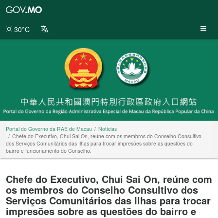
Portal
do
Governo
30°C
da
RAE
de
Macau
Portal do Governo da RAE de Macau
Notícias
Chefe do Executivo, Chui Sai On, reúne com os membros do Conselho Consultivo
dos Serviços Comunitários das Ilhas para trocar impresões sobre as questões do
bairro e funcionamento do Conselho.
Chefe do Executivo, Chui Sai On, reúne com
os membros do Conselho Consultivo dos
Serviços Comunitários das Ilhas para trocar
impresões sobre as questões do bairro e