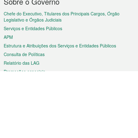
Sobre o Governo
do
rodapé
Chefe do Executivo, Titulares dos Principais Cargos, Órgão
Legislativo e Órgãos Judiciais
Serviços e Entidades Públicos
APM
Estrutura e Atribuições dos Serviços e Entidades Públicos
Consulta de Políticas
Relatório das LAG
Promoções especiais
Sobre a RAEM
Tempo
Transporte
Feriados
Cultura e lazer
Informação de Macau