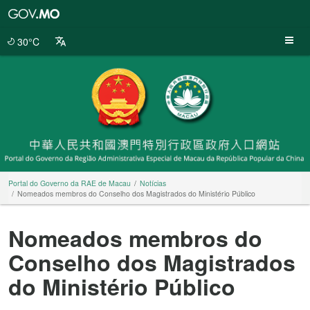
Portal
do
Governo
30°C
da
RAE
de
Macau
Portal do Governo da RAE de Macau
Notícias
Nomeados membros do Conselho dos Magistrados do Ministério Público
Nomeados membros do
Conselho dos Magistrados
do Ministério Público