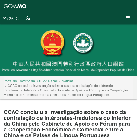
Portal
do
Governo
26°C
da
RAE
de
Macau
Portal do Governo da RAE de Macau
Notícias
CCAC concluiu a investigação sobre o caso da contratação de intérpretes-
tradutores do Interior da China pelo Gabinete de Apoio do Fórum para a Cooperação
Económica e Comercial entre a China e os Países de Língua Portuguesa
CCAC concluiu a investigação sobre o caso da
contratação de intérpretes-tradutores do Interior
da China pelo Gabinete de Apoio do Fórum para
a Cooperação Económica e Comercial entre a
China e os Países de Língua Portuguesa