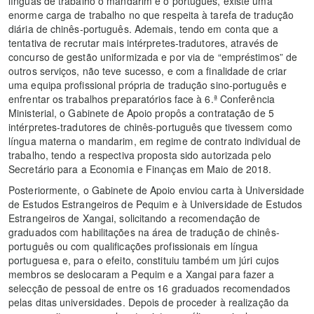
línguas de trabalho o mandarim e o português, existe uma
enorme carga de trabalho no que respeita à tarefa de tradução
diária de chinês-português. Ademais, tendo em conta que a
tentativa de recrutar mais intérpretes-tradutores, através de
concurso de gestão uniformizada e por via de “empréstimos” de
outros serviços, não teve sucesso, e com a finalidade de criar
uma equipa profissional própria de tradução sino-português e
enfrentar os trabalhos preparatórios face à 6.ª Conferência
Ministerial, o Gabinete de Apoio propôs a contratação de 5
intérpretes-tradutores de chinês-português que tivessem como
língua materna o mandarim, em regime de contrato individual de
trabalho, tendo a respectiva proposta sido autorizada pelo
Secretário para a Economia e Finanças em Maio de 2018.
Posteriormente, o Gabinete de Apoio enviou carta à Universidade
de Estudos Estrangeiros de Pequim e à Universidade de Estudos
Estrangeiros de Xangai, solicitando a recomendação de
graduados com habilitações na área de tradução de chinês-
português ou com qualificações profissionais em língua
portuguesa e, para o efeito, constituiu também um júri cujos
membros se deslocaram a Pequim e a Xangai para fazer a
selecção de pessoal de entre os 16 graduados recomendados
pelas ditas universidades. Depois de proceder à realização da