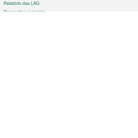
Relatório das LAG
Promoções especiais
Sobre a RAEM
Tempo
Transporte
Feriados
Cultura e lazer
Informação de Macau
Ficheiro sobre Macau
Estatísticas
Anúncios
Notícias
Vídeos
Boletim Oficial