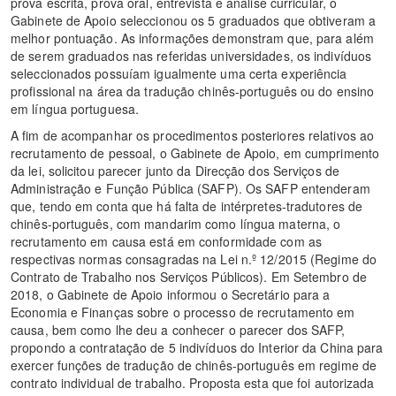
prova escrita, prova oral, entrevista e análise curricular, o
Gabinete de Apoio seleccionou os 5 graduados que obtiveram a
melhor pontuação. As informações demonstram que, para além
de serem graduados nas referidas universidades, os indivíduos
seleccionados possuíam igualmente uma certa experiência
profissional na área da tradução chinês-português ou do ensino
em língua portuguesa.
A fim de acompanhar os procedimentos posteriores relativos ao
recrutamento de pessoal, o Gabinete de Apoio, em cumprimento
da lei, solicitou parecer junto da Direcção dos Serviços de
Administração e Função Pública (SAFP). Os SAFP entenderam
que, tendo em conta que há falta de intérpretes-tradutores de
chinês-português, com mandarim como língua materna, o
recrutamento em causa está em conformidade com as
respectivas normas consagradas na Lei n.º 12/2015 (Regime do
Contrato de Trabalho nos Serviços Públicos). Em Setembro de
2018, o Gabinete de Apoio informou o Secretário para a
Economia e Finanças sobre o processo de recrutamento em
causa, bem como lhe deu a conhecer o parecer dos SAFP,
propondo a contratação de 5 indivíduos do Interior da China para
exercer funções de tradução de chinês-português em regime de
contrato individual de trabalho. Proposta esta que foi autorizada