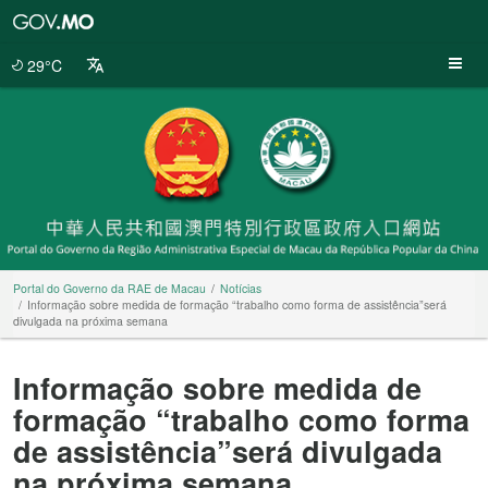
Portal
do
Governo
29°C
da
RAE
de
Macau
Portal do Governo da RAE de Macau
Notícias
Informação sobre medida de formação “trabalho como forma de assistência”será
divulgada na próxima semana
Informação sobre medida de
formação “trabalho como forma
de assistência”será divulgada
na próxima semana