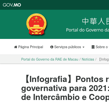
Portal
do
Governo
da
RAE
de
Macau
Página Principal
Serviços públicos
Sobre o
Portal do Governo da RAE de Macau
Notícias
【Infog
【Infografia】Pontos r
governativa para 2021
de Intercâmbio e Coop