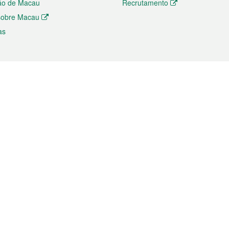
ão de Macau
Recrutamento
 sobre Macau
as
ios e comércio
Directório
 e Investimento
Directório de Aplicações para T
o Comércio e Convenções em
Directório de Redes Sociais
Directório de Websites Temático
dades de Negócios e Serviços
Directório RSS
s
Descarregamento de impressos
ão dos Mercados
de Intelectual