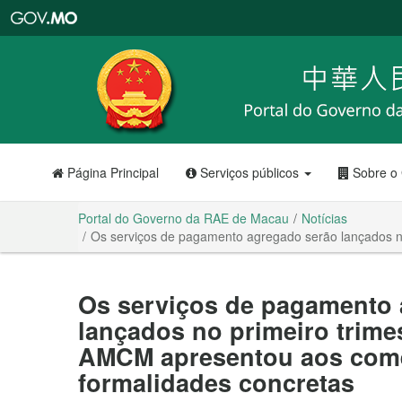
Portal
do
Governo
da
RAE
de
Macau
Página Principal
Serviços públicos
Sobre o
Portal do Governo da RAE de Macau
Notícias
Os serviços de pagamento agregado serão lançados no
Os serviços de pagamento 
lançados no primeiro trime
AMCM apresentou aos come
formalidades concretas