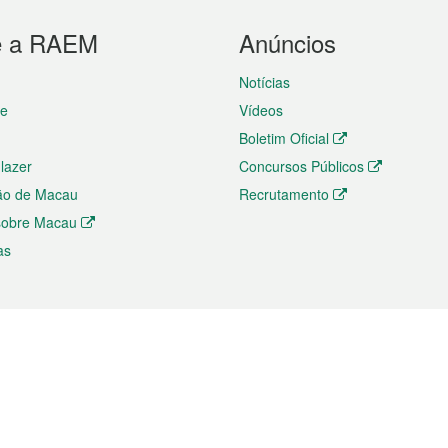
e a RAEM
Anúncios
Notícias
te
Vídeos
Boletim Oficial
 lazer
Concursos Públicos
ão de Macau
Recrutamento
 sobre Macau
as
ios e comércio
Directório
 e Investimento
Directório de Aplicações para T
o Comércio e Convenções em
Directório de Redes Sociais