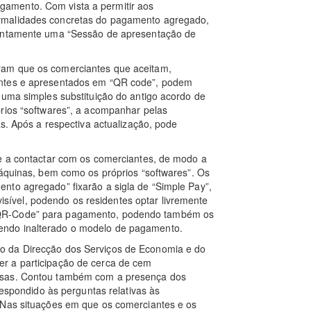
amento. Com vista a permitir aos
rmalidades concretas do pagamento agregado,
juntamente uma “Sessão de apresentação de
ram que os comerciantes que aceitam,
entes e apresentados em “QR code”, podem
 uma simples substituição do antigo acordo de
prios “softwares”, a acompanhar pelas
as. Após a respectiva actualização, pode
se a contactar com os comerciantes, de modo a
máquinas, bem como os próprios “softwares”. Os
nto agregado” fixarão a sigla de “Simple Pay”,
 visível, podendo os residentes optar livremente
“QR-Code” para pagamento, podendo também os
mantendo inalterado o modelo de pagamento.
o da Direcção dos Serviços de Economia e do
r a participação de cerca de cem
esas. Contou também com a presença dos
respondido às perguntas relativas às
 Nas situações em que os comerciantes e os