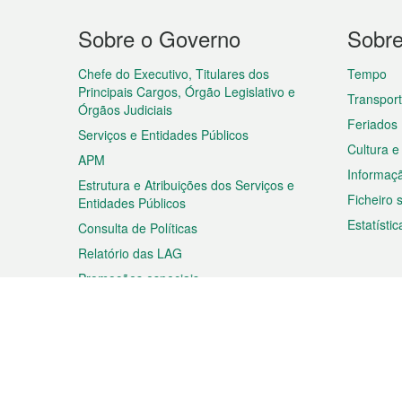
Menu
Sobre o Governo
Sobr
do
rodapé
Chefe do Executivo, Titulares dos
Tempo
Principais Cargos, Órgão Legislativo e
Transpor
Órgãos Judiciais
Feriados
Serviços e Entidades Públicos
Cultura e
APM
Informaç
Estrutura e Atribuições dos Serviços e
Ficheiro
Entidades Públicos
Estatístic
Consulta de Políticas
Relatório das LAG
Promoções especiais
Viagem
Negóc
Planear a sua viagem
Negócios
Descobrir Macau
Feiras d