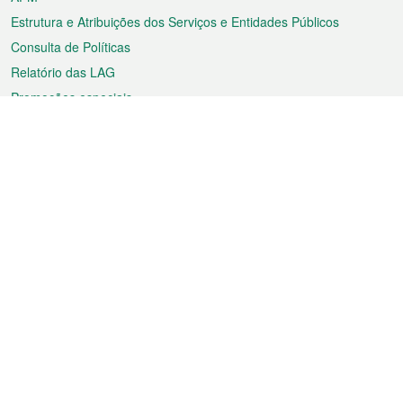
Estrutura e Atribuições dos Serviços e Entidades Públicos
Consulta de Políticas
Relatório das LAG
Promoções especiais
Sobre a RAEM
Tempo
Transporte
Feriados
Cultura e lazer
Informação de Macau
Ficheiro sobre Macau
Estatísticas
Anúncios