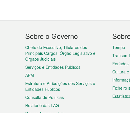
Menu
Sobre o Governo
Sobr
do
rodapé
Chefe do Executivo, Titulares dos
Tempo
Principais Cargos, Órgão Legislativo e
Transpor
Órgãos Judiciais
Feriados
Serviços e Entidades Públicos
Cultura e
APM
Informaç
Estrutura e Atribuições dos Serviços e
Ficheiro
Entidades Públicos
Estatístic
Consulta de Políticas
Relatório das LAG
Promoções especiais
Viagem
Negóc