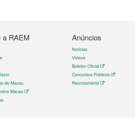
e a RAEM
Anúncios
Notícias
te
Vídeos
Boletim Oficial
 lazer
Concursos Públicos
ão de Macau
Recrutamento
 sobre Macau
as
ios e comércio
Directório