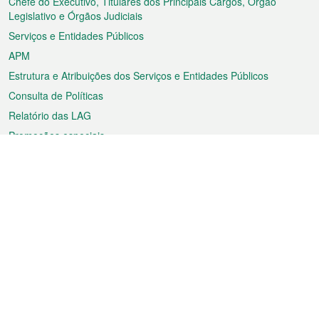
rodapé
Chefe do Executivo, Titulares dos Principais Cargos, Órgão
Legislativo e Órgãos Judiciais
Serviços e Entidades Públicos
APM
Estrutura e Atribuições dos Serviços e Entidades Públicos
Consulta de Políticas
Relatório das LAG
Promoções especiais
Sobre a RAEM
Tempo
Transporte
Feriados
Cultura e lazer
Informação de Macau
Ficheiro sobre Macau