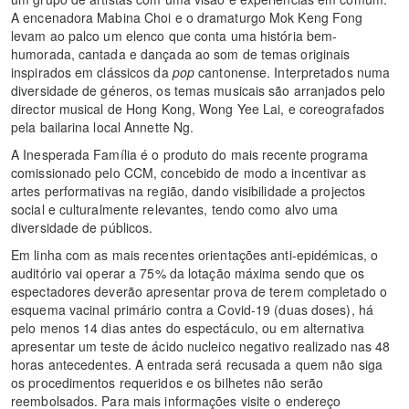
A encenadora Mabina Choi e o dramaturgo Mok Keng Fong
levam ao palco um elenco que conta uma história bem-
humorada, cantada e dançada ao som de temas originais
inspirados em clássicos da
pop
cantonense. Interpretados numa
diversidade de géneros, os temas musicais são arranjados pelo
director musical de Hong Kong, Wong Yee Lai, e coreografados
pela bailarina local Annette Ng.
A Inesperada Família é o produto do mais recente programa
comissionado pelo CCM, concebido de modo a incentivar as
artes performativas na região, dando visibilidade a projectos
social e culturalmente relevantes, tendo como alvo uma
diversidade de públicos.
Em linha com as mais recentes orientações anti-epidémicas, o
auditório vai operar a 75% da lotação máxima sendo que os
espectadores deverão apresentar prova de terem completado o
esquema vacinal primário contra a Covid-19 (duas doses), há
pelo menos 14 dias antes do espectáculo, ou em alternativa
apresentar um teste de ácido nucleico negativo realizado nas 48
horas antecedentes. A entrada será recusada a quem não siga
os procedimentos requeridos e os bilhetes não serão
reembolsados. Para mais informações visite o endereço