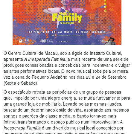
O Centro Cultural de Macau, sob a égide do Instituto Cultural,
apresenta
A Inesperada Família
, a mais recente de uma série de
produções comissionadas e concebidas para incentivar e divulgar
as artes performativas locais. O novo musical sobe pela primeira
vez à cena do Pequeno Auditório nos dias 23 e 24 de Setembro
(Sexta e Sábado).
O espectáculo retrata as peripécias de um grupo de pessoas
que, impelido por uma alegre energia, se muda furtivamente para
uma grande loja de mobiliário. Levado pelas mesmas ilusões,
buscando um determinado estilo de vida, aspirando aos mesmos
sonhos e padrões da classe média, o bando torna-se mais
íntimo, transformando o espaço público num improvável lar.
A
Inesperada Família
é um divertido musical local concebido por
um grupo de artistas com uma visão e experiências em comum.