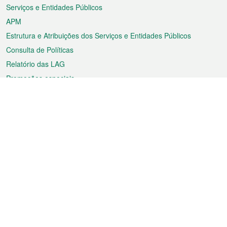
Serviços e Entidades Públicos
APM
Estrutura e Atribuições dos Serviços e Entidades Públicos
Consulta de Políticas
Relatório das LAG
Promoções especiais
Sobre a RAEM
Tempo
Transporte
Feriados
Cultura e lazer
Informação de Macau
Ficheiro sobre Macau
Estatísticas