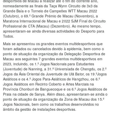
desportivos de Macau a realizar até o fim do corrente ano,
nomeadamente as finais da Taça Wynn Circuito de 3x3 da
Grande Baía e o Torneio de Campeões WTT Macau 2022
(Outubro), o 69.º Grande Prémio de Macau (Novembro), a
Maratona Internacional de Macau e 2022 SJM Final do Circuito
Profissional de CTA (Macau) (Dezembro). Ao mesmo tempo,
apresentaram-se ainda diversas actividades do Desporto para
Todos.
Mais se apresentou os grandes eventos multidesportivos que
foram adiados ou cancelados devido à epidemia, bem como o
ponto de situação da organização da Delegação Desportiva de
Macau aos seguintes 7 grandes eventos multidesportivos em
2023, incluindo, os 1.º Jogos Nacionais para Estudantes
(Juventude) de Nanning, a 31.ª Universíada de Chengdu, os 2.º
Jogos da Ásia Oriental da Juventude de Ulã Bator, os 19.ºJogos
Asiáticos e os 4.º Jogos Para-Asiáticos de Hangzhou, os 6.º
Jogos Asiáticos em Recinto Coberto e Artes Marciais na
Província Chonburi de Banguecoque e os 6.º Jogos Asiáticos de
Praia na cidade de Sanya. Além disso, apresentaram-se ainda o
ponto de situação da organização da Zona de Macau dos 15.º
Jogos Nacionais, bem como os trabalhos desenvolvidos no
âmbito da gestão de instalações desportivas.