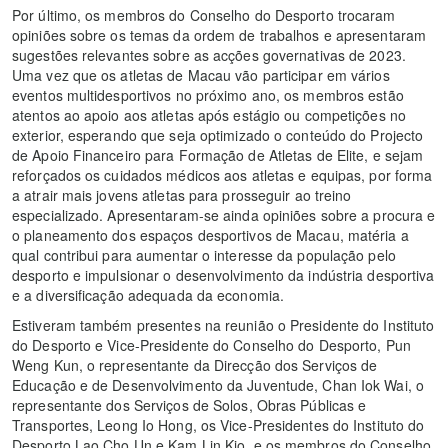
Por último, os membros do Conselho do Desporto trocaram
opiniões sobre os temas da ordem de trabalhos e apresentaram
sugestões relevantes sobre as acções governativas de 2023.
Uma vez que os atletas de Macau vão participar em vários
eventos multidesportivos no próximo ano, os membros estão
atentos ao apoio aos atletas após estágio ou competições no
exterior, esperando que seja optimizado o conteúdo do Projecto
de Apoio Financeiro para Formação de Atletas de Elite, e sejam
reforçados os cuidados médicos aos atletas e equipas, por forma
a atrair mais jovens atletas para prosseguir ao treino
especializado. Apresentaram-se ainda opiniões sobre a procura e
o planeamento dos espaços desportivos de Macau, matéria a
qual contribui para aumentar o interesse da população pelo
desporto e impulsionar o desenvolvimento da indústria desportiva
e a diversificação adequada da economia.
Estiveram também presentes na reunião o Presidente do Instituto
do Desporto e Vice-Presidente do Conselho do Desporto, Pun
Weng Kun, o representante da Direcção dos Serviços de
Educação e de Desenvolvimento da Juventude, Chan Iok Wai, o
representante dos Serviços de Solos, Obras Públicas e
Transportes, Leong Io Hong, os Vice-Presidentes do Instituto do
Desporto Lao Cho Un e Kam Lin Kio, e os membros do Conselho