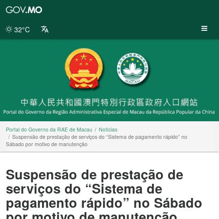
Portal
do
Governo
32°C
da
RAE
de
Macau
Portal do Governo da RAE de Macau
Notícias
Suspensão de prestação de serviços do “Sistema de pagamento rápido” no
Sábado por motivo de manutenção
Suspensão de prestação de
serviços do “Sistema de
pagamento rápido” no Sábado
por motivo de manutenção