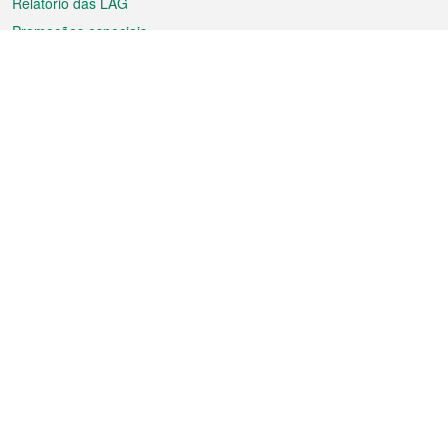
Relatório das LAG
Promoções especiais
Sobre a RAEM
Tempo
Transporte
Feriados
Cultura e lazer
Informação de Macau
Ficheiro sobre Macau
Estatísticas
Anúncios
Notícias
Vídeos
Boletim Oficial