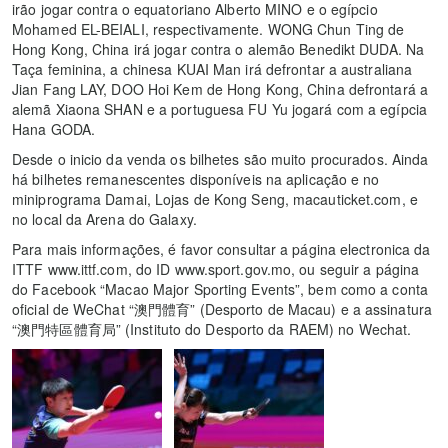
irão jogar contra o equatoriano Alberto MINO e o egípcio
Mohamed EL-BEIALI, respectivamente. WONG Chun Ting de
Hong Kong, China irá jogar contra o alemão Benedikt DUDA. Na
Taça feminina, a chinesa KUAI Man irá defrontar a australiana
Jian Fang LAY, DOO Hoi Kem de Hong Kong, China defrontará a
alemã Xiaona SHAN e a portuguesa FU Yu jogará com a egípcia
Hana GODA.
Desde o inicio da venda os bilhetes são muito procurados. Ainda
há bilhetes remanescentes disponíveis na aplicação e no
miniprograma Damai, Lojas de Kong Seng, macauticket.com, e
no local da Arena do Galaxy.
Para mais informações, é favor consultar a página electronica da
ITTF www.ittf.com, do ID www.sport.gov.mo, ou seguir a página
do Facebook “Macao Major Sporting Events”, bem como a conta
oficial de WeChat “澳門體育” (Desporto de Macau) e a assinatura
“澳門特區體育局” (Instituto do Desporto da RAEM) no Wechat.