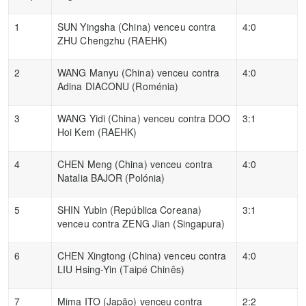
1
SUN Yingsha (China) venceu contra
4:0
ZHU Chengzhu (RAEHK)
2
WANG Manyu (China) venceu contra
4:0
Adina DIACONU (Roménia)
3
WANG Yidi (China) venceu contra DOO
3:1
Hoi Kem (RAEHK)
4
CHEN Meng (China) venceu contra
4:0
Natalia BAJOR (Polónia)
5
SHIN Yubin (República Coreana)
3:1
venceu contra ZENG Jian (Singapura)
6
CHEN Xingtong (China) venceu contra
4:0
LIU Hsing-Yin (Taipé Chinês)
7
Mima ITO (Japão) venceu contra
2:2