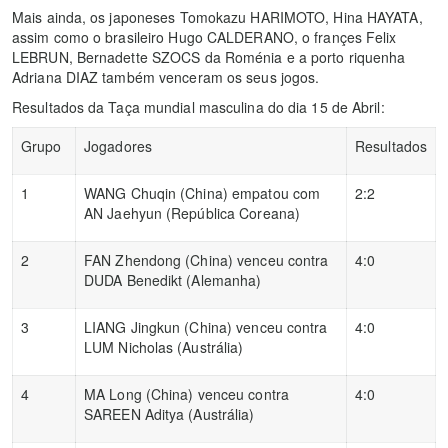
Mais ainda, os japoneses Tomokazu HARIMOTO, Hina HAYATA,
assim como o brasileiro Hugo CALDERANO, o françes Felix
LEBRUN, Bernadette SZOCS da Roménia e a porto riquenha
Adriana DIAZ também venceram os seus jogos.
Resultados da Taça mundial masculina do dia 15 de Abril:
Grupo
Jogadores
Resultados
1
WANG Chuqin (China) empatou com
2:2
AN Jaehyun (República Coreana)
2
FAN Zhendong (China) venceu contra
4:0
DUDA Benedikt (Alemanha)
3
LIANG Jingkun (China) venceu contra
4:0
LUM Nicholas (Austrália)
4
MA Long (China) venceu contra
4:0
SAREEN Aditya (Austrália)