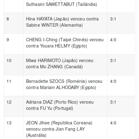
Suthasini SAWETTABUT (Tailândia)
8
Hina HAYATA (Japão) venceu contra
3:1
Sabine WINTER (Alemanha)
9
CHENG I-Ching (Taipé Chinês) venceu
4:0
contra Yousra HELMY (Egipto)
10
Miwa HARIMOTO (Japão) venceu
3:1
contra Mo ZHANG (Canadá)
11
Bernadette SZOCS (Roménia) venceu
4:0
contra Mariam ALHODABY (Egipto)
12
Adriana DIAZ (Porto Rico) venceu
3:1
contra FU Yu (Portugal)
13
JEON Jihee (República Coreana)
4:0
venceu contra Jian Fang LAY
(Austrália)