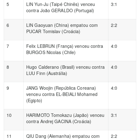
5
LIN Yun-Ju (Taipé Chinês) venceu
3:1
contra João GERALDO (Portugal)
6
LIN Gaoyuan (China) empatou com
2:2
PUCAR Tomislav (Croácia)
7
Felix LEBRUN (França) venceu contra
4:0
BURGOS Nicolas (Chile)
8
Hugo Calderano (Brasil) venceu contra
4:0
LUU Finn (Austrália)
9
JANG Woojin (República Coreana)
4:0
venceu contra EL-BEIALI Mohamed
(Egipto)
10
HARIMOTO Tomokazu (Japão) venceu
3:1
contra Andrej GACINA (Croácia)
11
QIU Dang (Alemanha) empatou com
2:2