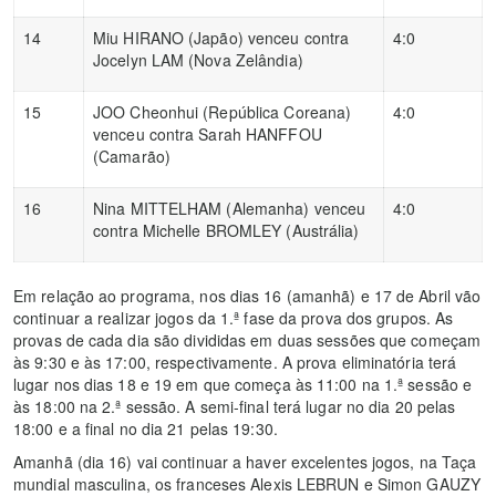
14
Miu HIRANO (Japão) venceu contra
4:0
Jocelyn LAM (Nova Zelândia)
15
JOO Cheonhui (República Coreana)
4:0
venceu contra Sarah HANFFOU
(Camarão)
16
Nina MITTELHAM (Alemanha) venceu
4:0
contra Michelle BROMLEY (Austrália)
Em relação ao programa, nos dias 16 (amanhã) e 17 de Abril vão
continuar a realizar jogos da 1.ª fase da prova dos grupos. As
provas de cada dia são divididas em duas sessões que começam
às 9:30 e às 17:00, respectivamente. A prova eliminatória terá
lugar nos dias 18 e 19 em que começa às 11:00 na 1.ª sessão e
às 18:00 na 2.ª sessão. A semi-final terá lugar no dia 20 pelas
18:00 e a final no dia 21 pelas 19:30.
Amanhã (dia 16) vai continuar a haver excelentes jogos, na Taça
mundial masculina, os franceses Alexis LEBRUN e Simon GAUZY