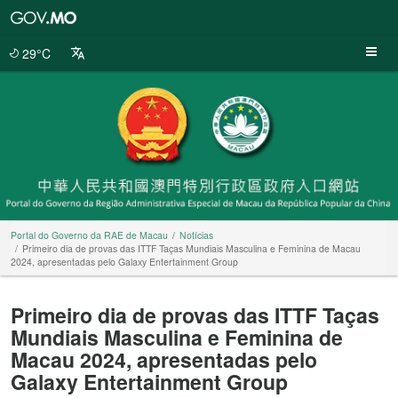
Portal
do
Governo
29°C
da
RAE
de
Macau
Portal do Governo da RAE de Macau
Notícias
Primeiro dia de provas das ITTF Taças Mundiais Masculina e Feminina de Macau
2024, apresentadas pelo Galaxy Entertainment Group
Primeiro dia de provas das ITTF Taças
Mundiais Masculina e Feminina de
Macau 2024, apresentadas pelo
Galaxy Entertainment Group