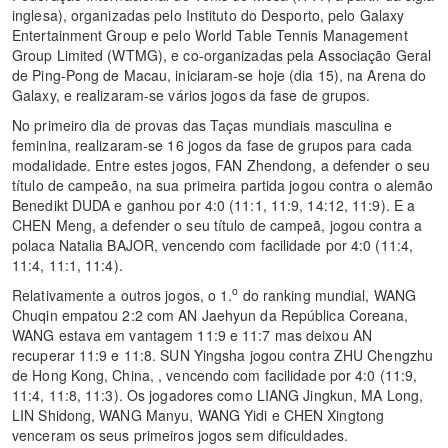
inglesa), organizadas pelo Instituto do Desporto, pelo Galaxy
Entertainment Group e pelo World Table Tennis Management
Group Limited (WTMG), e co-organizadas pela Associação Geral
de Ping-Pong de Macau, iniciaram-se hoje (dia 15), na Arena do
Galaxy, e realizaram-se vários jogos da fase de grupos.
No primeiro dia de provas das Taças mundiais masculina e
feminina, realizaram-se 16 jogos da fase de grupos para cada
modalidade. Entre estes jogos, FAN Zhendong, a defender o seu
título de campeão, na sua primeira partida jogou contra o alemão
Benedikt DUDA e ganhou por 4:0 (11:1, 11:9, 14:12, 11:9). E a
CHEN Meng, a defender o seu título de campeã, jogou contra a
polaca Natalia BAJOR, vencendo com facilidade por 4:0 (11:4,
11:4, 11:1, 11:4).
o
Relativamente a outros jogos, o 1.
do ranking mundial, WANG
Chuqin empatou 2:2 com AN Jaehyun da República Coreana,
WANG estava em vantagem 11:9 e 11:7 mas deixou AN
recuperar 11:9 e 11:8. SUN Yingsha jogou contra ZHU Chengzhu
de Hong Kong, China, , vencendo com facilidade por 4:0 (11:9,
11:4, 11:8, 11:3). Os jogadores como LIANG Jingkun, MA Long,
LIN Shidong, WANG Manyu, WANG Yidi e CHEN Xingtong
venceram os seus primeiros jogos sem dificuldades.