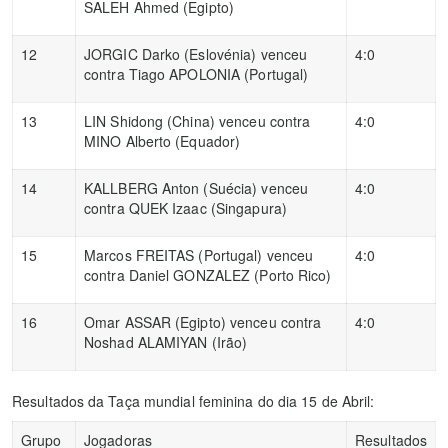
SALEH Ahmed (Egipto)
12
JORGIC Darko (Eslovénia) venceu
4:0
contra Tiago APOLONIA (Portugal)
13
LIN Shidong (China) venceu contra
4:0
MINO Alberto (Equador)
14
KALLBERG Anton (Suécia) venceu
4:0
contra QUEK Izaac (Singapura)
15
Marcos FREITAS (Portugal) venceu
4:0
contra Daniel GONZALEZ (Porto Rico)
16
Omar ASSAR (Egipto) venceu contra
4:0
Noshad ALAMIYAN (Irão)
Resultados da Taça mundial feminina do dia 15 de Abril:
Grupo
Jogadoras
Resultados