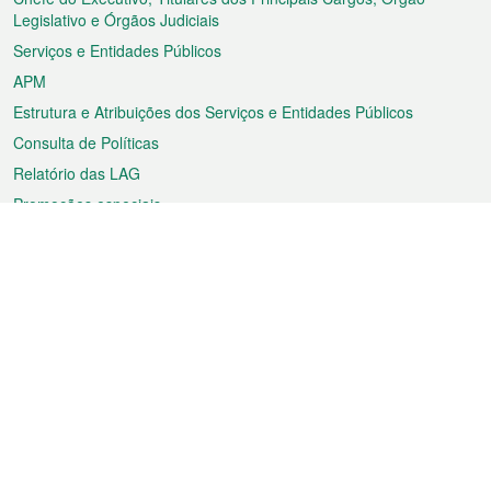
rodapé
Legislativo e Órgãos Judiciais
Serviços e Entidades Públicos
APM
Estrutura e Atribuições dos Serviços e Entidades Públicos
Consulta de Políticas
Relatório das LAG
Promoções especiais
Sobre a RAEM
Tempo
Transporte
Feriados
Cultura e lazer
Informação de Macau
Ficheiro sobre Macau
Estatísticas