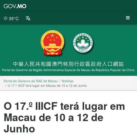
Portal
do
Governo
35°C
da
RAE
de
Macau
Portal do Governo da RAE de Macau
Notícias
O 17.º IIICF terá lugar em Macau de 10 a 12 de Junho
O 17.º IIICF terá lugar em
Macau de 10 a 12 de
Junho