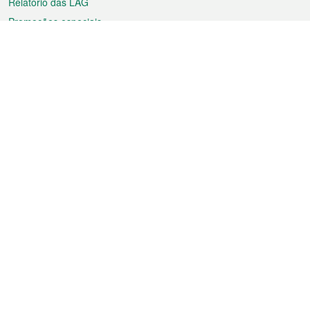
Relatório das LAG
Promoções especiais
Sobre a RAEM
Tempo
Transporte
Feriados
Cultura e lazer
Informação de Macau
Ficheiro sobre Macau
Estatísticas
Anúncios
Notícias
Vídeos
Boletim Oficial