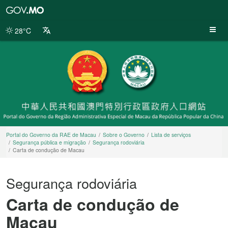
Portal
do
Governo
28°C
da
RAE
de
Macau
Portal do Governo da RAE de Macau
Sobre o Governo
Lista de serviços
Segurança pública e migração
Segurança rodoviária
Carta de condução de Macau
Segurança rodoviária
Carta de condução de
Macau