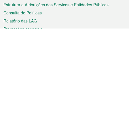
Estrutura e Atribuições dos Serviços e Entidades Públicos
Consulta de Políticas
Relatório das LAG
Promoções especiais
Sobre a RAEM
Tempo
Transporte
Feriados
Cultura e lazer
Informação de Macau
Ficheiro sobre Macau
Estatísticas
Anúncios