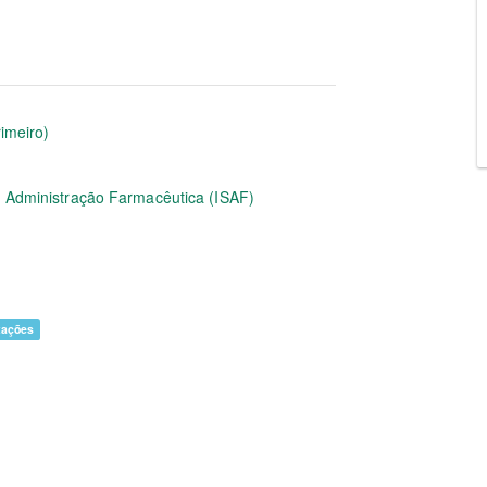
rimeiro)
 e Administração Farmacêutica (ISAF)
tações