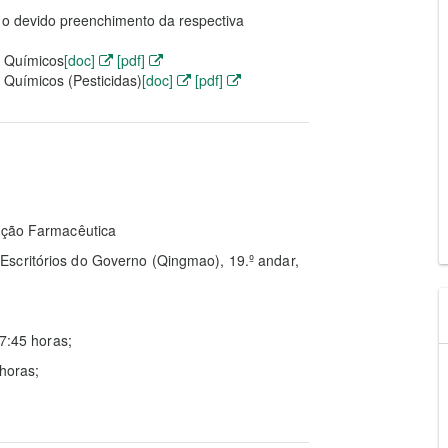
 o devido preenchimento da respectiva
s Químicos
[doc]
[pdf]
 Químicos (Pesticidas)
[doc]
[pdf]
ração Farmacêutica
Escritórios do Governo (Qingmao), 19.º andar,
17:45 horas;
horas;