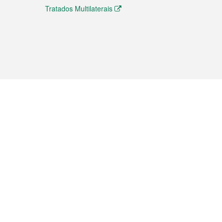
Tratados Multilaterais
elemóvel
s