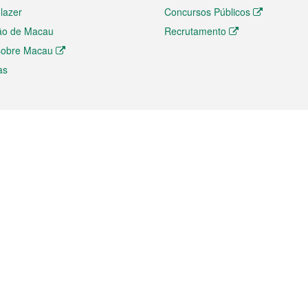
 lazer
Concursos Públicos
ão de Macau
Recrutamento
 sobre Macau
as
ios e comércio
Directório
 e Investimento
Directório de Aplicações para T
o Comércio e Convenções em
Directório de Redes Sociais
Directório de Websites Temático
dades de Negócios e Serviços
Directório RSS
s
Descarregamento de impressos
ão dos Mercados
de Intelectual