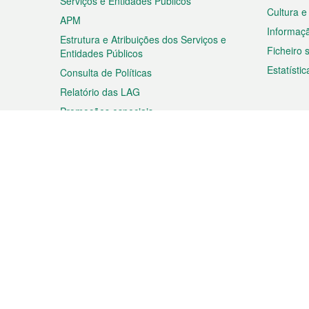
Serviços e Entidades Públicos
Cultura e
APM
Informaç
Estrutura e Atribuições dos Serviços e
Ficheiro
Entidades Públicos
Estatístic
Consulta de Políticas
Relatório das LAG
Promoções especiais
Viagem
Negóc
Planear a sua viagem
Negócios
Descobrir Macau
Feiras d
Macau
Espectáculos e Entretenimento
Oportuni
Roteiro de Compras
das PME
Eventos e Festividades
Informaç
Proprieda